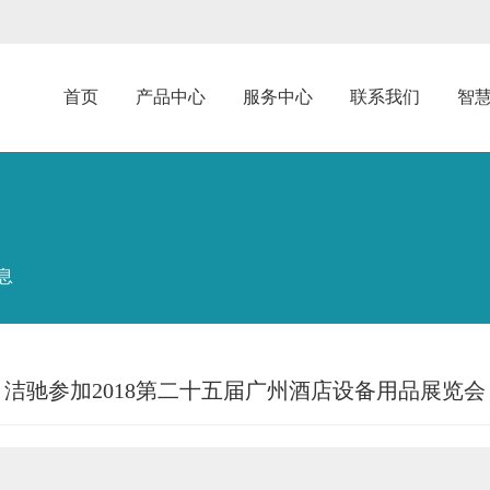
首页
产品中心
服务中心
联系我们
智
工商业
息
洁驰参加2018第二十五届广州酒店设备用品展览会
机
高压清洗机
智能洗地机