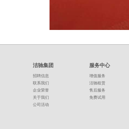
洁驰集团
服务中心
招聘信息
增值服务
联系我们
洁驰租赁
企业荣誉
售后服务
关于我们
免费试用
公司活动