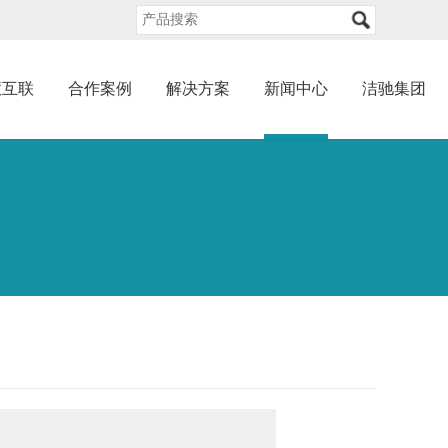
慧互联
合作案例
解决方案
新闻中心
洁驰集团
环卫设备
扶梯清洗机