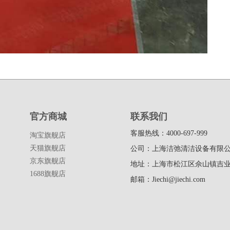
官方商城
联系我们
客服热线：4000-697-999
淘宝旗舰店
天猫旗舰店
公司：上海洁弛清洁设备有限
京东旗舰店
地址：上海市松江区佘山镇吉业路
1688旗舰店
邮箱：Jiechi@jiechi.com