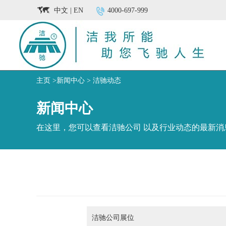
中文
|
EN
4000-697-999
主页
>
新闻中心
>
洁驰动态
酒店与家用
新闻中心
在这里，您可以查看洁驰公司 以及行业动态的最新消
沙发清洗机
地毯清洗
洁驰公司展位